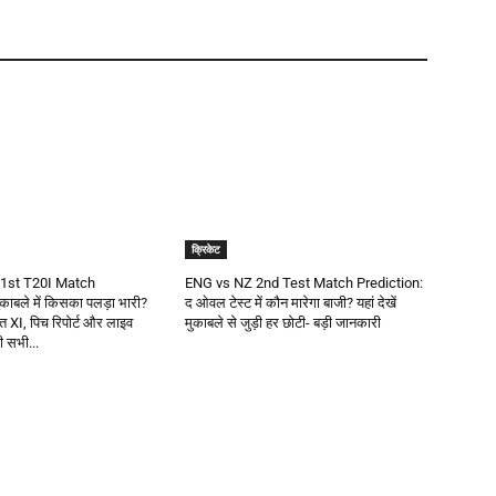
क्रिकेट
1st T20I Match
ENG vs NZ 2nd Test Match Prediction:
काबले में किसका पलड़ा भारी?
द ओवल टेस्ट में कौन मारेगा बाजी? यहां देखें
वित XI, पिच रिपोर्ट और लाइव
मुकाबले से जुड़ी हर छोटी- बड़ी जानकारी
़ी सभी...