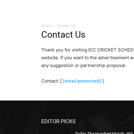
Home
Contact Us
Contact Us
Thank you for visiting ICC CRICKET SCHEDU
website. If you want to the advertisement w
any suggestion or partnership proposal.
Contact: [
[email protected]
]
EDITOR PICKS
Today The Hundred Match: आज