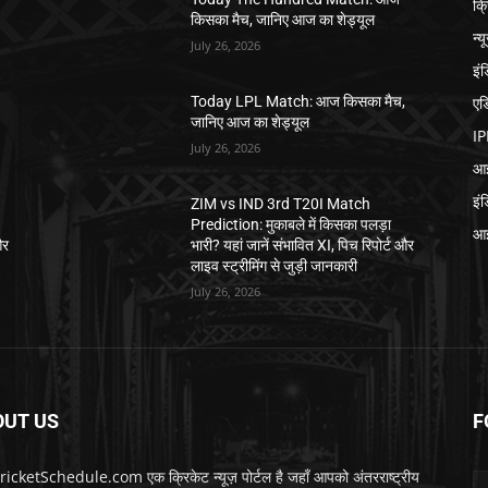
क्
किसका मैच, जानिए आज का शेड्यूल
न्य
July 26, 2026
इं
एड
,
Today LPL Match: आज किसका मैच,
जानिए आज का शेड्यूल
IP
July 26, 2026
आई
इं
ZIM vs IND 3rd T20I Match
Prediction: मुकाबले में किसका पलड़ा
आई
और
भारी? यहां जानें संभावित XI, पिच रिपोर्ट और
लाइव स्ट्रीमिंग से जुड़ी जानकारी
July 26, 2026
OUT US
F
icketSchedule.com एक क्रिकेट न्यूज़ पोर्टल है जहाँ आपको अंतरराष्ट्रीय