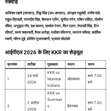
स्क्वॉड
अजिंक्य रहाणे (कप्तान), रिंकू सिंह (उप-कप्तान), अंगकृष रघुवंशी, मनीष पांडे,
राहुल त्रिपाठी, रमनदीप सिंह, कैमरून ग्रीन, सुनील नरेन, रचिन रवींद्र, रोवमैन
पॉवेल, अनुकूल रॉय, दक्ष कामरा, सार्थक रंजन, फिन एलन, तेजस्वी सिंह, टिम
सीफर्ट, वरुण चक्रवर्ती, वैभव अरोड़ा, मथीशा पथिराना, उमरान मलिक, कार्तिक
त्यागी, सौरभ दुबे, ब्लेसिंग मुजाराबानी, प्रशांत सोलंकी
आईपीएल 2026 के लिए KKR का शेड्यूल
क्रमांक
तारीख
मुकाबला
स्थान
समय
KKR vs
29 मार्च
शाम 7:30
1
Mumbai
कोलकाता
2026
बजे
Indians
KKR vs
Sunriser
2 अप्रैल
शाम 7:30
2
s
हैदराबाद
2026
बजे