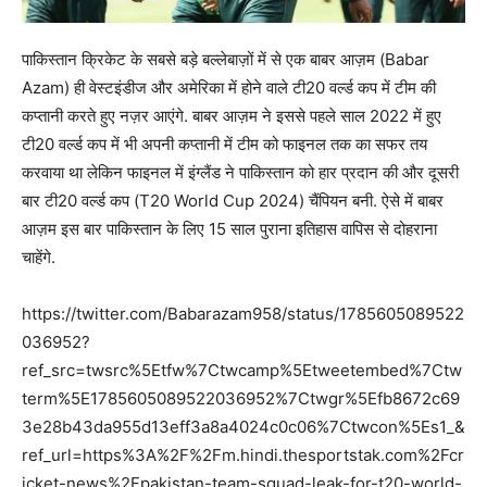
पाकिस्तान क्रिकेट के सबसे बड़े बल्लेबाज़ों में से एक बाबर आज़म (Babar
Azam) ही वेस्टइंडीज और अमेरिका में होने वाले टी20 वर्ल्ड कप में टीम की
कप्तानी करते हुए नज़र आएंगे. बाबर आज़म ने इससे पहले साल 2022 में हुए
टी20 वर्ल्ड कप में भी अपनी कप्तानी में टीम को फाइनल तक का सफर तय
करवाया था लेकिन फाइनल में इंग्लैंड ने पाकिस्तान को हार प्रदान की और दूसरी
बार टी20 वर्ल्ड कप (T20 World Cup 2024) चैंपियन बनी. ऐसे में बाबर
आज़म इस बार पाकिस्तान के लिए 15 साल पुराना इतिहास वापिस से दोहराना
चाहेंगे.
https://twitter.com/Babarazam958/status/1785605089522
036952?
ref_src=twsrc%5Etfw%7Ctwcamp%5Etweetembed%7Ctw
term%5E1785605089522036952%7Ctwgr%5Efb8672c69
3e28b43da955d13eff3a8a4024c0c06%7Ctwcon%5Es1_&
ref_url=https%3A%2F%2Fm.hindi.thesportstak.com%2Fcr
icket-news%2Fpakistan-team-squad-leak-for-t20-world-