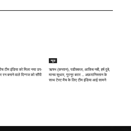
न्यूज़
ीच टीम इंडिया को मिला नया उप-
ऋषभ (कप्तान), पडीक्कल, आकिब नबी, हर्ष दुबे,
 रन बनाने वाले दिग्गज को सौंपी
मानव सुथार, गुरनूर बरार … अफ़ग़ानिस्तान के
साथ टेस्ट मैच के लिए टीम इंडिया आई सामने