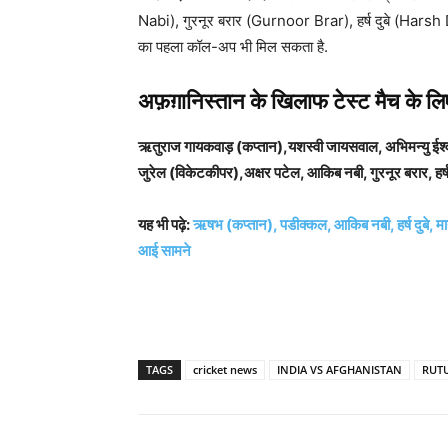
Nabi), गुरनूर बरार (Gurnoor Brar), हर्ष दुबे (Hars
का पहला कॉल-अप भी मिल सकता है.
अफ़ग़ानिस्तान के खिलाफ टेस्ट मैच के लिए
ऋतुराज गायकवाड़ (कप्तान),यशस्वी जायसवाल, अभिमन्यु ईश्व
जुरेल (विकेटकीपर),अक्षर पटेल, आकिब नबी, गुरनूर बरार, हर्
यह भी पढ़े:
ऋषभ (कप्तान), पडीक्कल, आकिब नबी, हर्ष दुबे, मान
आई सामने
TAGS
cricket news
INDIA VS AFGHANISTAN
RUT