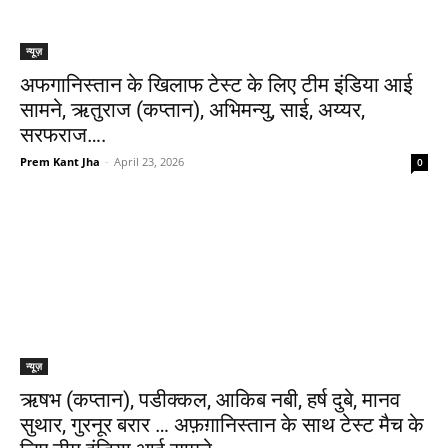
न्यूज़
अफगानिस्तान के खिलाफ टेस्ट के लिए टीम इंडिया आई
सामने, ऋतुराज (कप्तान), अभिमन्यु, साई, अय्यर,
सरफराज….
Prem Kant Jha
-
April 23, 2026
0
न्यूज़
ऋषभ (कप्तान), पडीक्कल, आकिब नबी, हर्ष दुबे, मानव
सुथार, गुरनूर बरार … अफ़ग़ानिस्तान के साथ टेस्ट मैच के