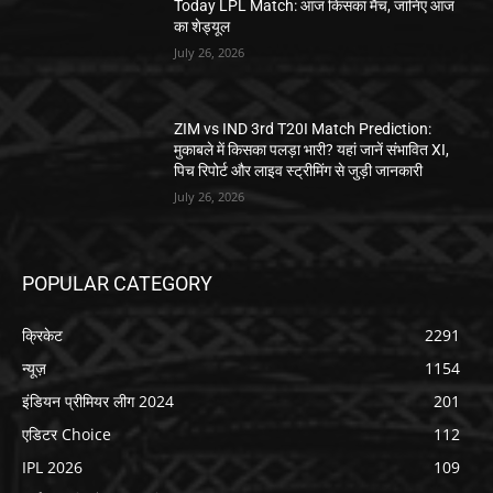
Today LPL Match: आज किसका मैच, जानिए आज
का शेड्यूल
July 26, 2026
ZIM vs IND 3rd T20I Match Prediction:
मुकाबले में किसका पलड़ा भारी? यहां जानें संभावित XI,
पिच रिपोर्ट और लाइव स्ट्रीमिंग से जुड़ी जानकारी
July 26, 2026
POPULAR CATEGORY
क्रिकेट
2291
न्यूज़
1154
इंडियन प्रीमियर लीग 2024
201
एडिटर Choice
112
IPL 2026
109