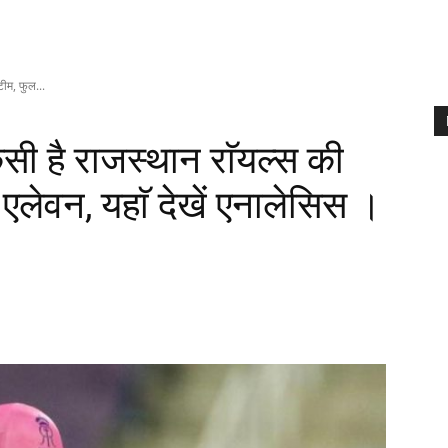
ीम, फुल...
ी है राजस्थान राॅयल्स की
ग एलेवन, यहाॅ देखें एनालेसिस ।