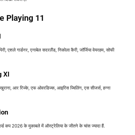
 Playing 11
1
पेरी, एशले गार्डनर, एनाबेल सदरलैंड, निकोला कैरी, जॉर्जिया वेयरहम, सोफी
 XI
 खुराना, आर रिज्के, एफ ओवरडिज्क, आइरिस ज्विलिंग, एस सीजर्स, हन्ना
ion
्ड कप 2026 के मुकाबले में ऑस्ट्रेलिया के जीतने के चांस ज्यादा हैं.