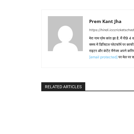
Prem Kant Jha
https://hindi.icccricketsche
मेरा नाम प्रेम कांत झा है. मैं पीछे 4
समय में डिजिटल प्लेटफॉर्म पर काफ
राइटर और कंटेंट मैनेजर अपने करिय
[email protected]
पर मेल पर स
RELATED ARTICLES