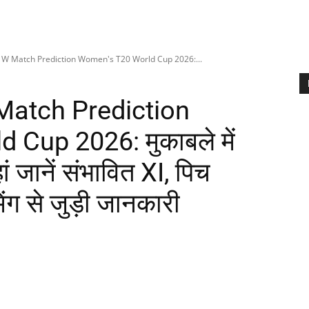
W Match Prediction Women's T20 World Cup 2026:...
atch Prediction
Cup 2026: मुकाबले में
 जानें संभावित XI, पिच
िंग से जुड़ी जानकारी