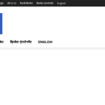
न्यूज़
टॉप 5/10
फैंटसी क्रिकेट
क्रिकेट एंटरटेनमेंट
English
केट
क्रिकेट एंटरटेनमेंट
ENGLISH