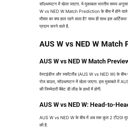
सॉउथम्पटन में खेला जाएगा. ये मुकाबला भारतीय समय अनुस
W vs NED W Match Prediction के बीच में होने वाले मु
मौसम का क्या हाल रहने वाला है? साथ ही साथ इस आर्टिकल के मा
प्रदान करने वाले है.
AUS W vs NED W Match P
AUS W vs NED W Match Previe
वेस्टइंडीज और स्कॉटलैंड (AUS W vs NED W) के बीच में
रोज बाउल, सॉउथम्पटन में खेला जाएगा. इस मुकाबले में A
की जिम्मेदारी बैबेट डी लीड के हाथों में होगी.
AUS W vs NED W: Head-to-Hea
AUS W vs NED W के बीच में अब तक कुल 2 टी20I मुकाबले 
की है.