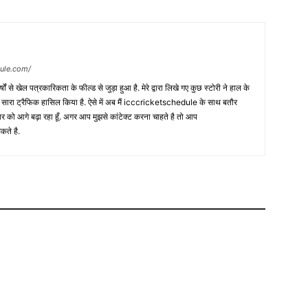
dule.com/
 वर्षों से खेल पत्रकारिकता के फील्ड से जुड़ा हुआ है. मेरे द्वारा लिखे गए कुछ स्टोरी ने हाल के
ी सारा ट्रैफिक हासिल किया है. ऐसे में अब मैं icccricketschedule के साथ बतौर
र को आगे बढ़ा रहा हूँ. अगर आप मुझसे कांटेक्ट करना चाहते है तो आप
कते है.