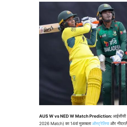
AUS W vs NED W Match Prediction:
आईसीसी 
2026 Match) का 14वां मुकाबला
ऑस्ट्रेलिया
और नीदरलै