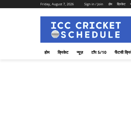
Friday, August 7, 2026
Sign in / Join
होम
क्रिकेट
होम
क्रिकेट
न्यूज़
टॉप 5/10
फैंटसी क्रि