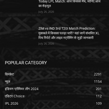
Today LPL Match: आज किसका मैच, जानिए आज
का शेड्यूल
July 26, 2026
ZIM vs IND 3rd T20I Match Prediction:
मुकाबले में किसका पलड़ा भारी? यहां जानें संभावित XI,
पिच रिपोर्ट और लाइव स्ट्रीमिंग से जुड़ी जानकारी
July 26, 2026
POPULAR CATEGORY
क्रिकेट
2291
न्यूज़
1154
इंडियन प्रीमियर लीग 2024
201
एडिटर Choice
112
IPL 2026
109