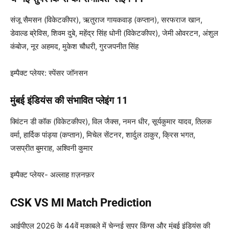
संजू सैमसन (विकेटकीपर), ऋतुराज गायकवाड़ (कप्तान), सरफराज खान,
डेवाल्ड ब्रेविस, शिवम दुबे, महेंद्र सिंह धोनी (विकेटकीपर), जेमी ओवरटन, अंशुल
कंबोज, नूर अहमद, मुकेश चौधरी, गुरजपनीत सिंह
इम्पैक्ट प्लेयर: स्पेंसर जॉनसन
मुंबई इंडियंस की संभावित प्लेइंग 11
क्विंटन डी कॉक (विकेटकीपर), विल जैक्स, नमन धीर, सूर्यकुमार यादव, तिलक
वर्मा, हार्दिक पांड्या (कप्तान), मिचेल सेंटनर, शार्दुल ठाकुर, क्रिस भगत,
जसप्रीत बुमराह, अश्विनी कुमार
इम्पैक्ट प्लेयर- अल्लाह ग़ज़नफ़र
CSK VS MI Match Prediction
आईपीएल 2026 के 44वें मुकाबले में चेन्नई सुपर किंग्स और मुंबई इंडियंस की