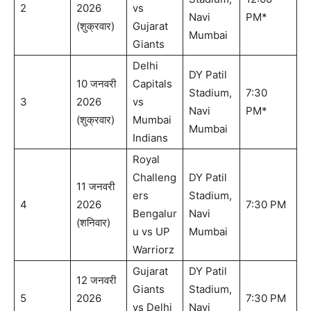
2
2026
vs
Navi
PM*
(शुक्रवार)
Gujarat
Mumbai
Giants
Delhi
DY Patil
10 जनवरी
Capitals
Stadium,
7:30
3
2026
vs
Navi
PM*
(शुक्रवार)
Mumbai
Mumbai
Indians
Royal
Challeng
DY Patil
11 जनवरी
ers
Stadium,
4
2026
7:30 PM
Bengalur
Navi
(शनिवार)
u vs UP
Mumbai
Warriorz
Gujarat
DY Patil
12 जनवरी
Giants
Stadium,
5
2026
7:30 PM
vs Delhi
Navi