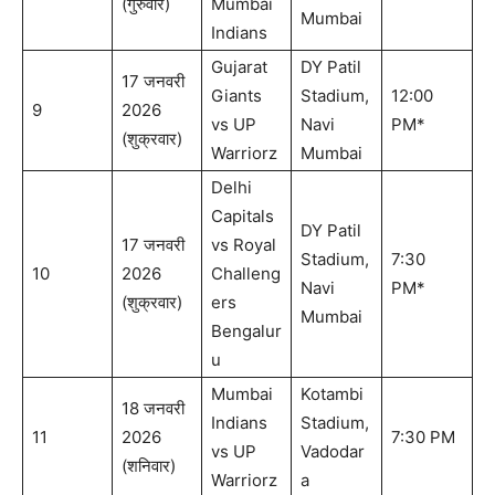
(गुरुवार)
Mumbai
Mumbai
Indians
Gujarat
DY Patil
17 जनवरी
Giants
Stadium,
12:00
9
2026
vs UP
Navi
PM*
(शुक्रवार)
Warriorz
Mumbai
Delhi
Capitals
DY Patil
17 जनवरी
vs Royal
Stadium,
7:30
10
2026
Challeng
Navi
PM*
(शुक्रवार)
ers
Mumbai
Bengalur
u
Mumbai
Kotambi
18 जनवरी
Indians
Stadium,
11
2026
7:30 PM
vs UP
Vadodar
(शनिवार)
Warriorz
a