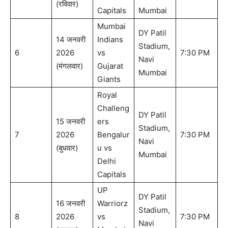
(रविवार)
Capitals
Mumbai
Mumbai
DY Patil
14 जनवरी
Indians
Stadium,
6
2026
vs
7:30 PM
Navi
(मंगलवार)
Gujarat
Mumbai
Giants
Royal
Challeng
DY Patil
15 जनवरी
ers
Stadium,
7
2026
Bengalur
7:30 PM
Navi
(बुधवार)
u vs
Mumbai
Delhi
Capitals
UP
DY Patil
16 जनवरी
Warriorz
Stadium,
8
2026
vs
7:30 PM
Navi