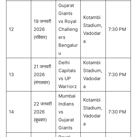
Gujarat
Giants
Kotambi
19 जनवरी
vs Royal
Stadium,
12
2026
Challeng
7:30 PM
Vadodar
(रविवार)
ers
a
Bengalur
u
Delhi
Kotambi
21 जनवरी
Capitals
Stadium,
13
2026
7:30 PM
vs UP
Vadodar
(मंगलवार)
Warriorz
a
Mumbai
Kotambi
22 जनवरी
Indians
Stadium,
14
2026
vs
7:30 PM
Vadodar
(बुधवार)
Gujarat
a
Giants