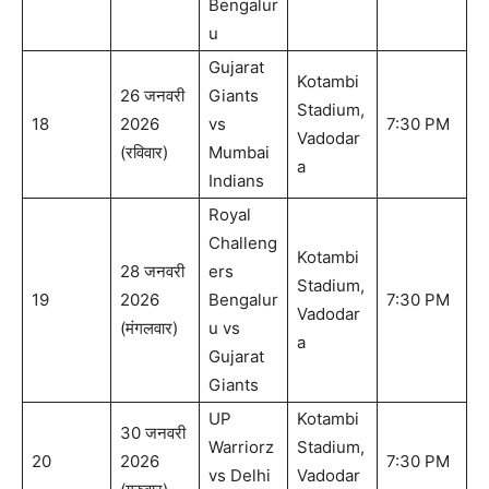
Bengalur
u
Gujarat
Kotambi
26 जनवरी
Giants
Stadium,
18
2026
vs
7:30 PM
Vadodar
(रविवार)
Mumbai
a
Indians
Royal
Challeng
Kotambi
28 जनवरी
ers
Stadium,
19
2026
Bengalur
7:30 PM
Vadodar
(मंगलवार)
u vs
a
Gujarat
Giants
UP
Kotambi
30 जनवरी
Warriorz
Stadium,
20
2026
7:30 PM
vs Delhi
Vadodar