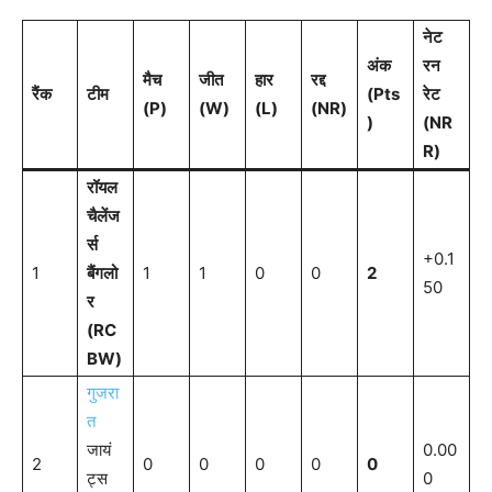
नेट
अंक
रन
मैच
जीत
हार
रद्द
रैंक
टीम
(Pts
रेट
(P)
(W)
(L)
(NR)
)
(NR
R)
रॉयल
चैलेंज
र्स
+0.1
1
बैंगलो
1
1
0
0
2
50
र
(RC
BW)
गुजरा
त
जायं
0.00
2
0
0
0
0
0
ट्स
0