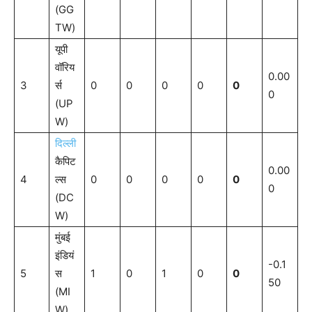
(GG
TW)
यूपी
वॉरिय
0.00
3
र्स
0
0
0
0
0
0
(UP
W)
दिल्ली
कैपिट
0.00
4
ल्स
0
0
0
0
0
0
(DC
W)
मुंबई
इंडियं
-0.1
5
स
1
0
1
0
0
50
(MI
W)