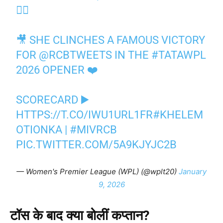
🙇‍♀️
🎥 SHE CLINCHES A FAMOUS VICTORY
FOR
@RCBTWEETS
IN THE
#TATAWPL
2026 OPENER ❤️
SCORECARD ▶️
HTTPS://T.CO/IWU1URL1FR
#KHELEM
OTIONKA
|
#MIVRCB
PIC.TWITTER.COM/5A9KJYJC2B
— Women's Premier League (WPL) (@wplt20)
January
9, 2026
टॉस के बाद क्या बोलीं कप्तान?