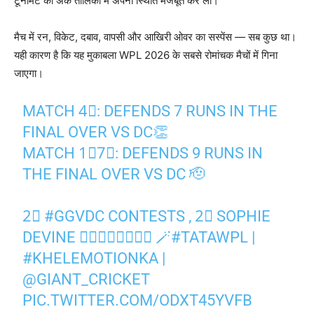
टूर्नामेंट की अंक तालिका में अपनी स्थिति मजबूत कर ली।
मैच में रन, विकेट, दबाव, वापसी और आखिरी ओवर का सस्पेंस — सब कुछ था।
यही कारण है कि यह मुकाबला WPL 2026 के सबसे रोमांचक मैचों में गिना
जाएगा।
MATCH 4⃣: DEFENDS 7 RUNS IN THE
FINAL OVER VS DC👏
MATCH 1⃣7⃣: DEFENDS 9 RUNS IN
THE FINAL OVER VS DC 🫡
2⃣
#GGVDC
CONTESTS , 2⃣ SOPHIE
DEVINE 𝗦𝗣𝗘𝗖𝗜𝗔𝗟𝗦 🪄
#TATAWPL
|
#KHELEMOTIONKA
|
@GIANT_CRICKET
PIC.TWITTER.COM/ODXT45YVFB