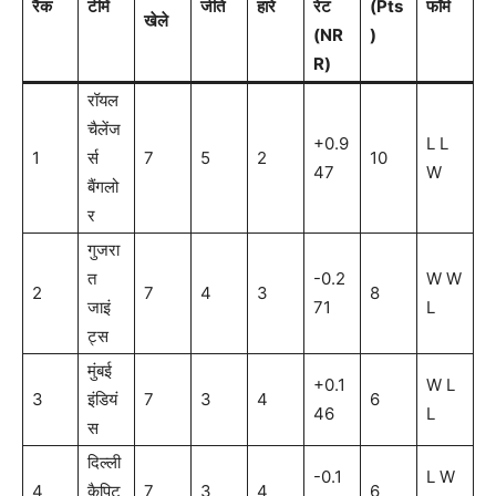
रैंक
टीमें
जीते
हारे
रेट
(Pts
फॉर्म
खेले
(NR
)
R)
रॉयल
चैलेंज
+0.9
L L
1
र्स
7
5
2
10
47
W
बैंगलो
र
गुजरा
त
-0.2
W W
2
7
4
3
8
जाइं
71
L
ट्स
मुंबई
+0.1
W L
3
इंडियं
7
3
4
6
46
L
स
दिल्ली
-0.1
L W
4
कैपिट
7
3
4
6