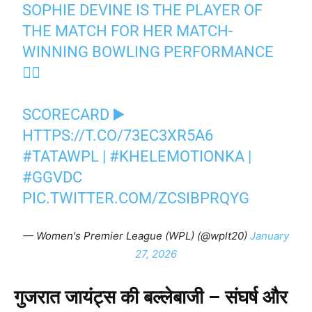
SOPHIE DEVINE IS THE PLAYER OF
THE MATCH FOR HER MATCH-
WINNING BOWLING PERFORMANCE
🙇‍♀️
SCORECARD ▶️
HTTPS://T.CO/73EC3XR5A6
#TATAWPL
|
#KHELEMOTIONKA
|
#GGVDC
PIC.TWITTER.COM/ZCSIBPRQYG
— Women's Premier League (WPL) (@wplt20)
January
27, 2026
गुजरात जायंट्स की बल्लेबाजी – संघर्ष और