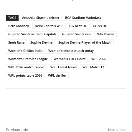
TAGS
Anushka Sharma cricket
BCA Stadium Vadodara
Beth Mooney
Delhi Capitals WPL
GG beat DC
GG vs DC
Gujarat Giants vs Delhi Capitals
Gujarat Giants win
Niki Prasad
Sneh Rana
Sophie Devine
Sophie Devine Player of the Match
Women’s Cricket India
Women’s cricket match today
Women’s Premier League
Women’s T20 Cricket
WPL 2026
WPL 2026 match report
WPL Latest News
WPL Match 17
WPL points table 2026
WPL thriller
Previous article
Next article