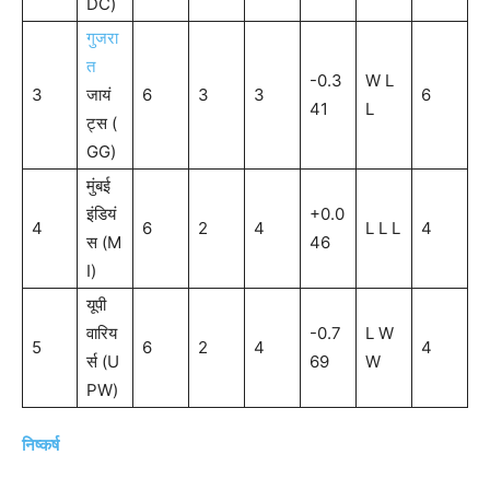
DC)
गुजरा
त
-0.3
W L
3
जायं
6
3
3
6
41
L
ट्स (
GG)
मुंबई
इंडियं
+0.0
4
6
2
4
L L L
4
स (M
46
I)
यूपी
वारिय
-0.7
L W
5
6
2
4
4
र्स (U
69
W
PW)
निष्कर्ष