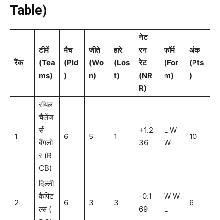
Table)
नेट
टीमें
मैच
जीते
हारे
रन
फॉर्म
अंक
रैंक
(Tea
(Pld
(Wo
(Los
रेट
(For
(Pts
ms)
)
n)
t)
(NR
m)
)
R)
रॉयल
चैलेंज
र्स
+1.2
L W
1
6
5
1
10
बैंगलो
36
W
र (R
CB)
दिल्ली
कैपिट
-0.1
W W
2
6
3
3
6
ल्स (
69
L