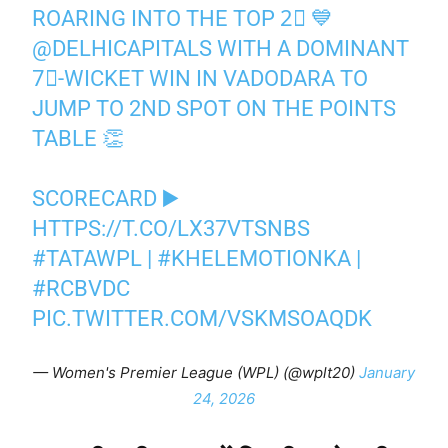
ROARING INTO THE TOP 2⃣ 💙
@DELHICAPITALS
WITH A DOMINANT
7⃣-WICKET WIN IN VADODARA TO
JUMP TO 2ND SPOT ON THE POINTS
TABLE 👏
SCORECARD ▶️
HTTPS://T.CO/LX37VTSNBS
#TATAWPL
|
#KHELEMOTIONKA
|
#RCBVDC
PIC.TWITTER.COM/VSKMSOAQDK
— Women's Premier League (WPL) (@wplt20)
January
24, 2026