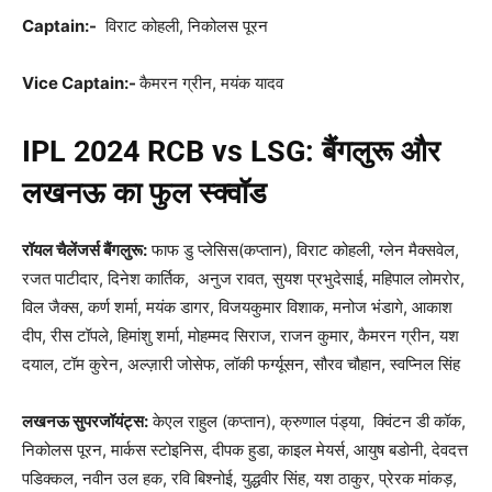
Captain:-
विराट कोहली, निकोलस पूरन
Vice Captain:-
कैमरन ग्रीन, मयंक यादव
IPL 2024 RCB vs LSG
:
बैंगलुरू और
लखनऊ का फुल स्क्वॉड
रॉयल चैलेंजर्स बैंगलुरू
:
फाफ डु प्लेसिस(कप्तान), विराट कोहली, ग्लेन मैक्सवेल,
रजत पाटीदार, दिनेश कार्तिक, अनुज रावत, सुयश प्रभुदेसाई, महिपाल लोमरोर,
विल जैक्स, कर्ण शर्मा, मयंक डागर, विजयकुमार विशाक, मनोज भंडागे, आकाश
दीप, रीस टॉपले, हिमांशु शर्मा, मोहम्मद सिराज, राजन कुमार, कैमरन ग्रीन, यश
दयाल, टॉम कुरेन, अल्ज़ारी जोसेफ, लॉकी फर्ग्यूसन, सौरव चौहान, स्वप्निल सिंह
लखनऊ सुपरजॉयंट्स
:
केएल राहुल (कप्तान), क्रुणाल पंड्या, क्विंटन डी कॉक,
निकोलस पूरन, मार्कस स्टोइनिस, दीपक हुडा, काइल मेयर्स, आयुष बडोनी, देवदत्त
पडिक्कल, नवीन उल हक, रवि बिश्नोई, युद्धवीर सिंह, यश ठाकुर, प्रेरक मांकड़,