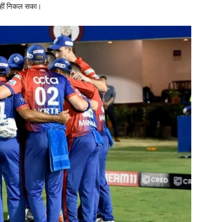
म नहीं निकल सका।