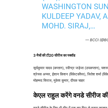
WASHINGTON SUND
KULDEEP YADAV, 
MOHD. SIRAJ,…
— BCCI (@B
3 मैचों की टी20 सीरीज का स्क्वॉड
सूर्यकुमार यादव (कप्तान), रवीन्द्र जड़ेजा (उपकप्तान), यशस
श्रेयस अय्यर, ईशान किशन (विकेटकीपर), जितेश शर्मा (विकेट
मोहम्मद सिराज, मुकेश कुमार, दीपक चाहर
केएल राहुल करेंगे वनडे सीरीज की
वनडे सीरीज के लिए भी टीम में एक बार फिर से दूसरा कप्तान 