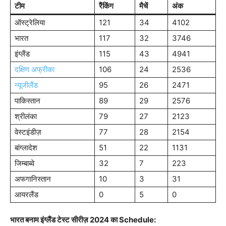
टीम
रैंकिंग
मैचें
अंक
ऑस्ट्रेलिया
121
34
4102
भारत
117
32
3746
इंग्लैंड
115
43
4941
दक्षिण अफ्रीका
106
24
2536
न्यूजीलैंड
95
26
2471
पाकिस्तान
89
29
2576
श्रीलंका
79
27
2123
वेस्टइंडीज़
77
28
2154
बांग्लादेश
51
22
1131
जिम्बाब्वे
32
7
223
अफगानिस्तान
10
3
31
आयरलैंड
0
5
0
भारत बनाम इंग्लैंड टेस्ट सीरीज़ 2024 का Schedule: