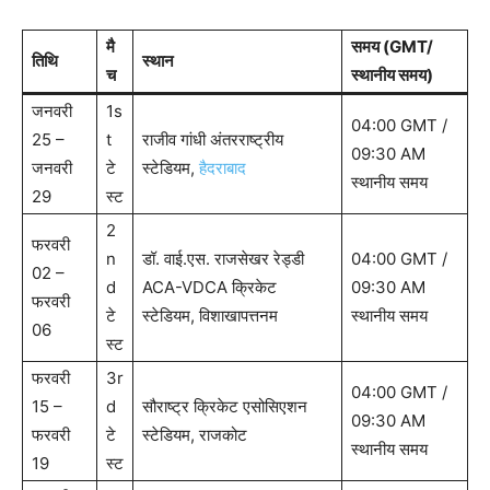
मै
समय (GMT/
तिथि
स्थान
च
स्थानीय समय)
जनवरी
1s
04:00 GMT /
25 –
t
राजीव गांधी अंतरराष्ट्रीय
09:30 AM
जनवरी
टे
स्टेडियम,
हैदराबाद
स्थानीय समय
29
स्ट
2
फरवरी
n
डॉ. वाई.एस. राजसेखर रेड्डी
04:00 GMT /
02 –
d
ACA-VDCA क्रिकेट
09:30 AM
फरवरी
टे
स्टेडियम, विशाखापत्तनम
स्थानीय समय
06
स्ट
फरवरी
3r
04:00 GMT /
15 –
d
सौराष्ट्र क्रिकेट एसोसिएशन
09:30 AM
फरवरी
टे
स्टेडियम, राजकोट
स्थानीय समय
19
स्ट