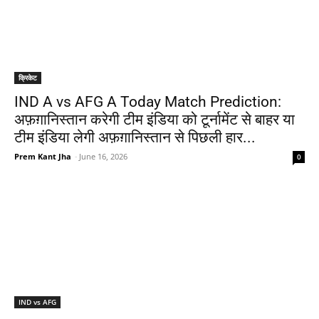
क्रिकेट
IND A vs AFG A Today Match Prediction:
अफ़ग़ानिस्तान करेगी टीम इंडिया को टूर्नामेंट से बाहर या
टीम इंडिया लेगी अफ़ग़ानिस्तान से पिछली हार...
Prem Kant Jha
-
June 16, 2026
0
IND vs AFG