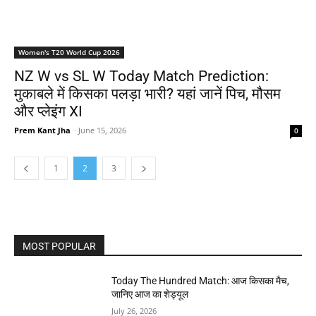
Women's T20 World Cup 2026
NZ W vs SL W Today Match Prediction:
मुकाबले में किसका पलड़ा भारी? यहां जानें पिच, मौसम
और प्लेइंग XI
Prem Kant Jha
-
June 15, 2026
0
1
2
3
MOST POPULAR
Today The Hundred Match: आज किसका मैच,
जानिए आज का शेड्यूल
July 26, 2026