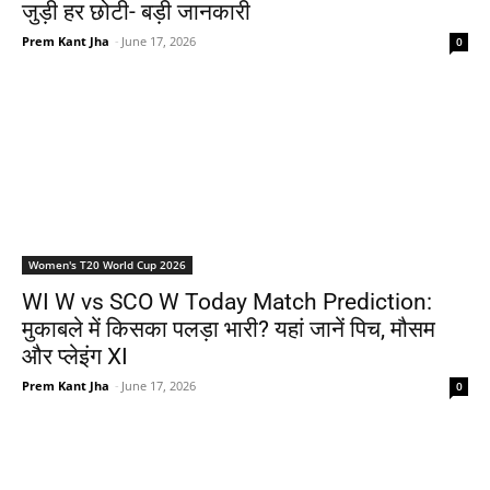
जुड़ी हर छोटी- बड़ी जानकारी
Prem Kant Jha
-
June 17, 2026
0
Women's T20 World Cup 2026
WI W vs SCO W Today Match Prediction:
मुकाबले में किसका पलड़ा भारी? यहां जानें पिच, मौसम
और प्लेइंग XI
Prem Kant Jha
-
June 17, 2026
0