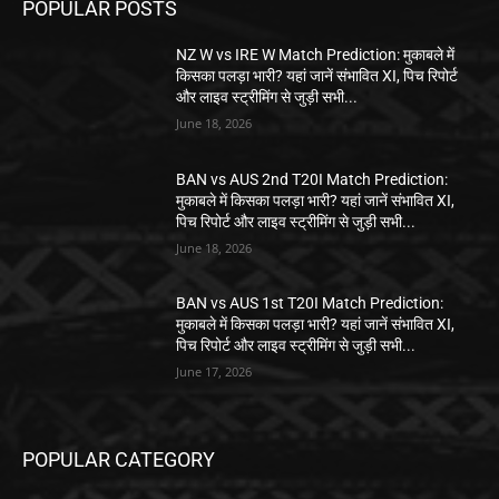
POPULAR POSTS
NZ W vs IRE W Match Prediction: मुकाबले में
किसका पलड़ा भारी? यहां जानें संभावित XI, पिच रिपोर्ट
और लाइव स्ट्रीमिंग से जुड़ी सभी...
June 18, 2026
BAN vs AUS 2nd T20I Match Prediction:
मुकाबले में किसका पलड़ा भारी? यहां जानें संभावित XI,
पिच रिपोर्ट और लाइव स्ट्रीमिंग से जुड़ी सभी...
June 18, 2026
BAN vs AUS 1st T20I Match Prediction:
मुकाबले में किसका पलड़ा भारी? यहां जानें संभावित XI,
पिच रिपोर्ट और लाइव स्ट्रीमिंग से जुड़ी सभी...
June 17, 2026
POPULAR CATEGORY