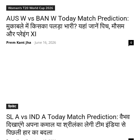
Women's T20 World Cup 2026
AUS W vs BAN W Today Match Prediction:
मुकाबले में किसका पलड़ा भारी? यहां जानें पिच, मौसम
और प्लेइंग XI
Prem Kant Jha
-
June 16, 2026
0
क्रिकेट
SL A vs IND A Today Match Prediction: वैभव
दिखाएंगे अपना कमाल या श्रीलंका लेगी टीम इंडिया से
पिछली हार का बदला