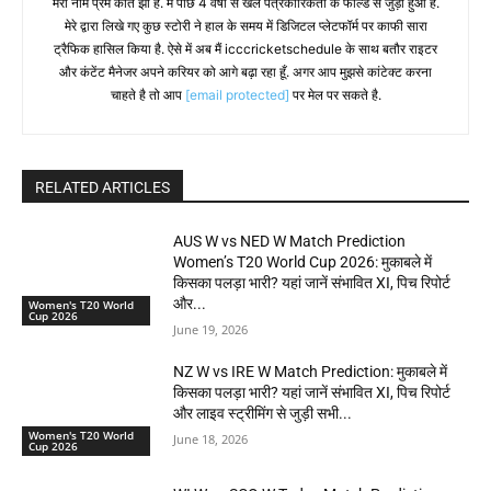
मेरा नाम प्रेम कांत झा है. मैं पीछे 4 वर्षों से खेल पत्रकारिकता के फील्ड से जुड़ा हुआ है.
मेरे द्वारा लिखे गए कुछ स्टोरी ने हाल के समय में डिजिटल प्लेटफॉर्म पर काफी सारा
ट्रैफिक हासिल किया है. ऐसे में अब मैं icccricketschedule के साथ बतौर राइटर
और कंटेंट मैनेजर अपने करियर को आगे बढ़ा रहा हूँ. अगर आप मुझसे कांटेक्ट करना
चाहते है तो आप
[email protected]
पर मेल पर सकते है.
RELATED ARTICLES
AUS W vs NED W Match Prediction
Women’s T20 World Cup 2026: मुकाबले में
किसका पलड़ा भारी? यहां जानें संभावित XI, पिच रिपोर्ट
और...
Women's T20 World
Cup 2026
June 19, 2026
NZ W vs IRE W Match Prediction: मुकाबले में
किसका पलड़ा भारी? यहां जानें संभावित XI, पिच रिपोर्ट
और लाइव स्ट्रीमिंग से जुड़ी सभी...
Women's T20 World
June 18, 2026
Cup 2026