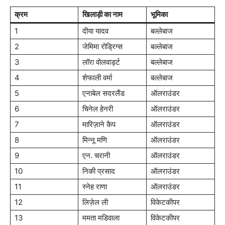
क्रम
खिलाड़ी का नाम
भूमिका
1
दीया यादव
बल्लेबाज
2
जेमिमा रोड्रिग्स
बल्लेबाज
3
लॉरा वोलवार्ड्ट
बल्लेबाज
4
शेफाली वर्मा
बल्लेबाज
5
एनाबेल सदरलैंड
ऑलराउंडर
6
चिनेल हेनरी
ऑलराउंडर
7
मारिज़ाने कैप
ऑलराउंडर
8
मिन्नू मणि
ऑलराउंडर
9
एन. चरानी
ऑलराउंडर
10
निकी प्रसाद
ऑलराउंडर
11
स्नेह राणा
ऑलराउंडर
12
लिज़ेल ली
विकेटकीपर
13
ममता मडिवाला
विकेटकीपर