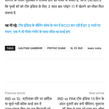
सीरीज के तीसरे मुकाबले में शामिल होने का मौका से सकते है. अगर ऐसा होता है
कि पृथ्वी शॉ को टीम इंडिया के लिए 3 साल बाद प्लेइंग 11 में खेलने का मौका मिल
सकता है.
यह भी पढ़े:
टीम इंडिया के बॉलिंग कोच के रूप में BCCI कर रही हैं इन 3 नामों पर
मंथन, एक ने तो गौतम गंभीर के साथ जीता था वर्ल्ड कप
TAGS
GAUTAM GAMBHIR
PRITHVI SHAW
SL VS IND
team india
Previous article
Next article
IND vs SL: श्रीलंका दौरे पर हार्दिक
IND vs PAK:टीम इंडिया 15 दिन के
या सूर्या नहीं बल्कि वर्ल्ड कप में
अंदर दूसरी बार बनी चैंपियन, युवराज
नजरअंदाज किए गए इस खिलाड़ी को
की सेना ने पाक को पस्त कर जीता