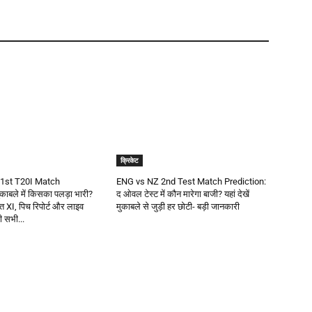
क्रिकेट
1st T20I Match
ENG vs NZ 2nd Test Match Prediction:
काबले में किसका पलड़ा भारी?
द ओवल टेस्ट में कौन मारेगा बाजी? यहां देखें
वित XI, पिच रिपोर्ट और लाइव
मुकाबले से जुड़ी हर छोटी- बड़ी जानकारी
़ी सभी...