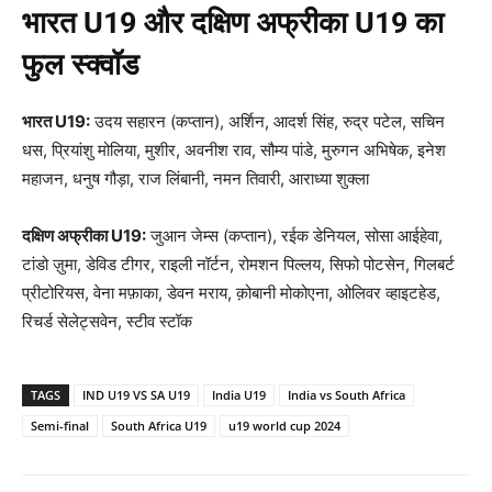
भारत
U19
और
दक्षिण अफ्रीका
U19
का
फुल स्क्वॉड
भारत
U19:
उदय सहारन (कप्तान), अर्शिन, आदर्श सिंह, रुद्र पटेल, सचिन
धस, प्रियांशु मोलिया, मुशीर, अवनीश राव, सौम्य पांडे, मुरुगन अभिषेक, इनेश
महाजन, धनुष गौड़ा, राज लिंबानी, नमन तिवारी, आराध्या शुक्ला
दक्षिण अफ्रीका
U19:
जुआन जेम्स (कप्तान), रईक डेनियल, सोसा आईहेवा,
टांडो ज़ुमा, डेविड टीगर, राइली नॉर्टन, रोमशन पिल्लय, सिफो पोटसेन, गिलबर्ट
प्रीटोरियस, वेना मफ़ाका, डेवन मराय, क़ोबानी मोकोएना, ओलिवर व्हाइटहेड,
रिचर्ड सेलेट्सवेन, स्टीव स्टॉक
TAGS
IND U19 VS SA U19
India U19
India vs South Africa
Semi-final
South Africa U19
u19 world cup 2024