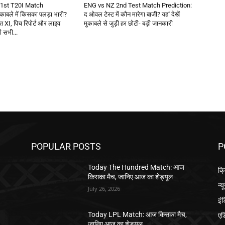
1st T20I Match
ENG vs NZ 2nd Test Match Prediction:
काबले में किसका पलड़ा भारी?
द ओवल टेस्ट में कौन मारेगा बाजी? यहां देखें
वित XI, पिच रिपोर्ट और लाइव
मुकाबले से जुड़ी हर छोटी- बड़ी जानकारी
़ी सभी...
POPULAR POSTS
P
Today The Hundred Match: आज
क्
किसका मैच, जानिए आज का शेड्यूल
न्य
July 26, 2026
इं
एड
,
Today LPL Match: आज किसका मैच,
जानिए आज का शेड्यूल