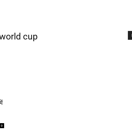
 world cup
ें
0