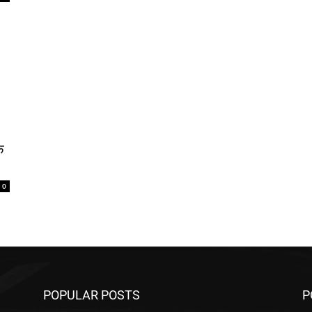
े
0
POPULAR POSTS
P