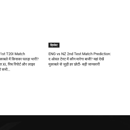
क्रिकेट
1st T20I Match
ENG vs NZ 2nd Test Match Prediction:
काबले में किसका पलड़ा भारी?
द ओवल टेस्ट में कौन मारेगा बाजी? यहां देखें
वित XI, पिच रिपोर्ट और लाइव
मुकाबले से जुड़ी हर छोटी- बड़ी जानकारी
़ी सभी...