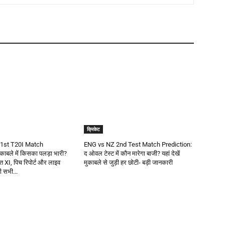
क्रिकेट
1st T20I Match
ENG vs NZ 2nd Test Match Prediction:
काबले में किसका पलड़ा भारी?
द ओवल टेस्ट में कौन मारेगा बाजी? यहां देखें
वित XI, पिच रिपोर्ट और लाइव
मुकाबले से जुड़ी हर छोटी- बड़ी जानकारी
़ी सभी...