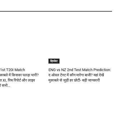
क्रिकेट
1st T20I Match
ENG vs NZ 2nd Test Match Prediction:
काबले में किसका पलड़ा भारी?
द ओवल टेस्ट में कौन मारेगा बाजी? यहां देखें
वित XI, पिच रिपोर्ट और लाइव
मुकाबले से जुड़ी हर छोटी- बड़ी जानकारी
़ी सभी...