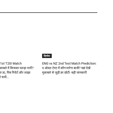
क्रिकेट
1st T20I Match
ENG vs NZ 2nd Test Match Prediction:
काबले में किसका पलड़ा भारी?
द ओवल टेस्ट में कौन मारेगा बाजी? यहां देखें
वित XI, पिच रिपोर्ट और लाइव
मुकाबले से जुड़ी हर छोटी- बड़ी जानकारी
़ी सभी...