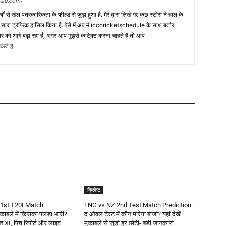
dule.com/
 वर्षों से खेल पत्रकारिकता के फील्ड से जुड़ा हुआ है. मेरे द्वारा लिखे गए कुछ स्टोरी ने हाल के
ी सारा ट्रैफिक हासिल किया है. ऐसे में अब मैं icccricketschedule के साथ बतौर
र को आगे बढ़ा रहा हूँ. अगर आप मुझसे कांटेक्ट करना चाहते है तो आप
कते है.
क्रिकेट
1st T20I Match
ENG vs NZ 2nd Test Match Prediction:
काबले में किसका पलड़ा भारी?
द ओवल टेस्ट में कौन मारेगा बाजी? यहां देखें
वित XI, पिच रिपोर्ट और लाइव
मुकाबले से जुड़ी हर छोटी- बड़ी जानकारी