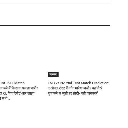
क्रिकेट
1st T20I Match
ENG vs NZ 2nd Test Match Prediction:
काबले में किसका पलड़ा भारी?
द ओवल टेस्ट में कौन मारेगा बाजी? यहां देखें
वित XI, पिच रिपोर्ट और लाइव
मुकाबले से जुड़ी हर छोटी- बड़ी जानकारी
़ी सभी...