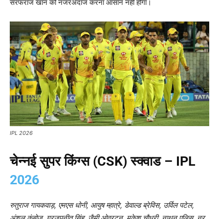
सरफराज खान को नजरअंदाज करना आसान नहीं होगा।
IPL 2026
चेन्नई सुपर किंग्स (CSK) स्क्वाड – IPL
2026
रुतुराज गायकवाड़, एमएस धोनी, आयुष म्हात्रे, डेवाल्ड ब्रेविस, उर्विल पटेल,
अंशुल कंबोज, गुरजपनीत सिंह, जैमी ओवरटन, मुकेश चौधरी, नाथन एलिस, नूर