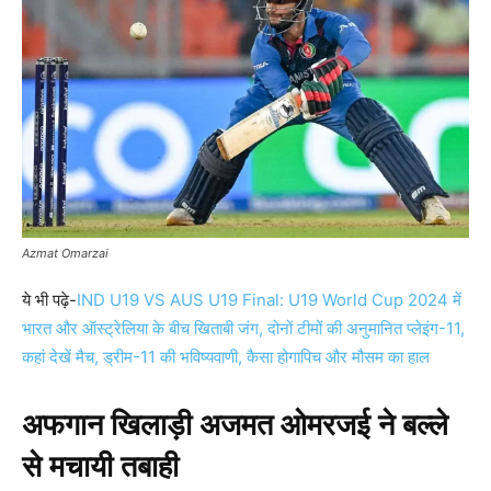
Azmat Omarzai
ये भी पढ़े-
IND U19 VS AUS U19 Final: U19 World Cup 2024 में
भारत और ऑस्ट्रेलिया के बीच खिताबी जंग, दोनों टीमों की अनुमानित प्लेइंग-11,
कहां देखें मैच, ड्रीम-11 की भविष्यवाणी, कैसा होगापिच और मौसम का हाल
अफगान खिलाड़ी अजमत ओमरजई ने बल्ले
से मचायी तबाही