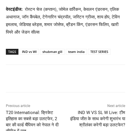
वेस्टइंडीज
:
रोस्टन चेज (कप्तान), जोमेल वार्रिकन, केवलन एंडरसन, एलिक
अथानाज, जॉन कैंपबेल, टेगेनारिन चंद्रपॉल, जस्टिन ग्रीव्स, शाय होप, टेविन
इमलाच, जेडियाह ब्लेड्स, शमार जोसेफ, ब्रैंडन किंग, एंडरसन फिलिप, खारी
पियरे और जेडन सील्स
TAGS
IND vs WI
shubman gill
team india
TEST SERIES
Previous article
Next article
T20 International: क्रिकेट
IND W VS SL W Live: टीम
इतिहास का सबसे बड़ा उलटफेर, 2
इंडिया जीत के साथ करेगी शुभारंभ या
बार की वर्ल्ड चैंपियन को नेपाल ने दी
श्रीलंका करेगी बड़ा उलटफेर?