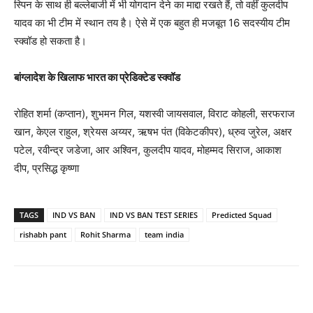
स्पिन के साथ ही बल्लेबाजी में भी योगदान देने का माद्दा रखते हैं, तो वहीं कुलदीप
यादव का भी टीम में स्थान तय है। ऐसे में एक बहुत ही मजबूत 16 सदस्यीय टीम
स्क्वॉड हो सकता है।
बांग्लादेश के खिलाफ भारत का प्रेडिक्टेड स्क्वॉड
रोहित शर्मा (कप्तान), शुभमन गिल, यशस्वी जायसवाल, विराट कोहली, सरफराज
खान, केएल राहुल, श्रेयस अय्यर, ऋषभ पंत (विकेटकीपर), ध्रुव जुरेल, अक्षर
पटेल, रवीन्द्र जडेजा, आर अश्विन, कुलदीप यादव, मोहम्मद सिराज, आकाश
दीप, प्रसिद्ध कृष्णा
TAGS
IND VS BAN
IND VS BAN TEST SERIES
Predicted Squad
rishabh pant
Rohit Sharma
team india