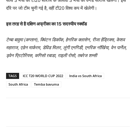
साथ 3 मैचों की टी20 सीरीज के अलावा 3 मैचों की वनडे सीरीज खेलेगी। इस
दौरे पर जो टीम चुनी गई है, वहीं टी20 विश्व कप में खेलेगी।
इस तरह से है दक्षिण अफ्रीका का 15 सदस्यीय स्क्वॉड
टेम्बा बावुमा (कप्तान)
,
क्विंटन डिकॉक
,
हेनरिक क्लासेन
,
रीजा हेंड्रिक्स
,
केशव
महाराज
,
एडेन मार्करम
,
डेविड मिलर
,
लुंगी एनगिडी
,
एनरिक नॉर्खिया
,
वेन पार्नेल
,
ड्वेन प्रिटोरियस
,
कगिसो रबाडा
,
राइली रोसो
,
तबरेज शम्सी
TAGS
ICC T20 WORLD CUP 2022
India vs South Africa
South Africa
Temba bavuma