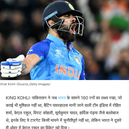
Virat Kohli (Source_Getty Images)
KING KOHLI: पाकिस्तान ने जब
भारत
के सामने 160 रनों का लक्ष्य रखा, जो
कतई भी मुश्किल नहीं था, बैटिंग पावरहाउस मानी जाने वाली टीम इंडिया में रोहित
शर्मा, केएल राहुल, विराट कोहली, सूर्यकुमार यादव, हार्दिक पंड्या जैसे बल्लेबाज
थे, इनके लिए ये टारगेट किसी मायने में चुनौतीपूर्ण नहीं था, लेकिन भारत ने दूसरे
ही ओवर में केएल राहुल का विकेट खो दिया।