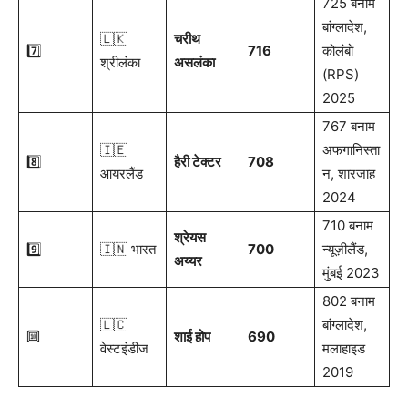
725 बनाम
बांग्लादेश,
🇱🇰
चरीथ
7️⃣
716
कोलंबो
श्रीलंका
असलंका
(RPS)
2025
767 बनाम
🇮🇪
अफगानिस्ता
8️⃣
हैरी टेक्टर
708
आयरलैंड
न, शारजाह
2024
710 बनाम
श्रेयस
9️⃣
🇮🇳 भारत
700
न्यूज़ीलैंड,
अय्यर
मुंबई 2023
802 बनाम
🇱🇨
बांग्लादेश,
🔟
शाई होप
690
वेस्टइंडीज
मलाहाइड
2019