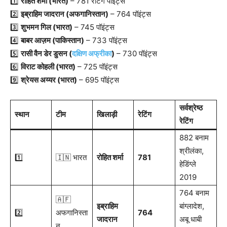
1️⃣
रोहित शर्मा (भारत)
– 781 रेटिंग पॉइंट्स
2️⃣
इब्राहिम जादरान (अफगानिस्तान)
– 764 पॉइंट्स
3️⃣
शुभमन गिल (भारत)
– 745 पॉइंट्स
4️⃣
बाबर आज़म (पाकिस्तान)
– 733 पॉइंट्स
5️⃣
रासी वैन डेर डुसन (
दक्षिण अफ्रीका
)
– 730 पॉइंट्स
6️⃣
विराट कोहली (भारत)
– 725 पॉइंट्स
9️⃣
श्रेयस अय्यर (भारत)
– 695 पॉइंट्स
सर्वश्रेष्ठ
स्थान
टीम
खिलाड़ी
रेटिंग
रेटिंग
882 बनाम
श्रीलंका,
1️⃣
🇮🇳 भारत
रोहित शर्मा
781
हेडिंग्ले
2019
764 बनाम
🇦🇫
इब्राहिम
बांग्लादेश,
2️⃣
अफगानिस्ता
764
जादरान
अबू धाबी
न