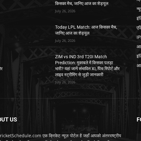
किसका मैच, जानिए आज का शेड्यूल
न्य
July 26, 2026
इं
एड
,
Today LPL Match: आज किसका मैच,
जानिए आज का शेड्यूल
IP
July 26, 2026
आई
इं
ZIM vs IND 3rd T20I Match
Prediction: मुकाबले में किसका पलड़ा
आई
और
भारी? यहां जानें संभावित XI, पिच रिपोर्ट और
लाइव स्ट्रीमिंग से जुड़ी जानकारी
July 26, 2026
OUT US
F
icketSchedule.com एक क्रिकेट न्यूज़ पोर्टल है जहाँ आपको अंतरराष्ट्रीय