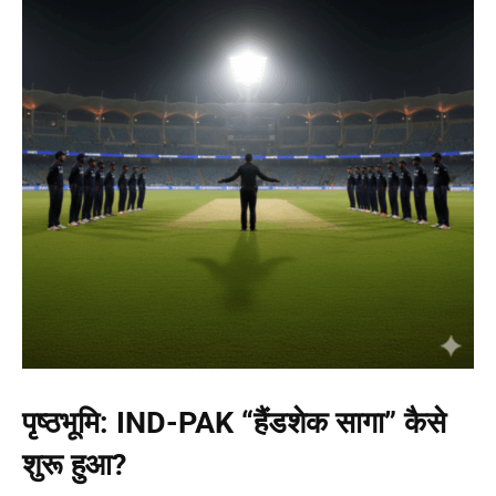
पृष्ठभूमि: IND-PAK “
हैंडशेक सागा” कैसे
शुरू हुआ?