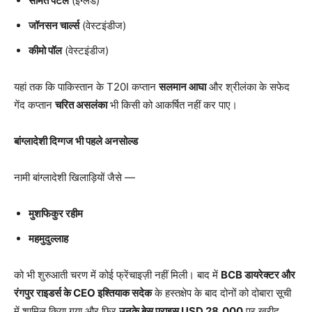
समित पटेल
(इंग्लैंड)
जॉनसन चार्ल्स
(वेस्टइंडीज)
कीमो पॉल
(वेस्टइंडीज)
यहां तक कि पाकिस्तान के T20I कप्तान
सलमान आघा
और श्रीलंका के सफेद
गेंद कप्तान
चरित असलंका
भी किसी को आकर्षित नहीं कर पाए।
बांग्लादेशी दिग्गज भी पहले अनसोल्ड
नामी बांग्लादेशी खिलाड़ियों जैसे —
मुशफिकुर रहीम
महमुदुल्लाह
को भी शुरुआती चरण में कोई फ्रेंचाइज़ी नहीं मिली। बाद में
BCB
डायरेक्टर और
रंगपुर राइडर्स के CEO
इश्तियाक सदेक
के हस्तक्षेप के बाद दोनों को दोबारा सूची
में शामिल किया गया और फिर
उनके बेस प्राइस USD 28,000
पर खरीद