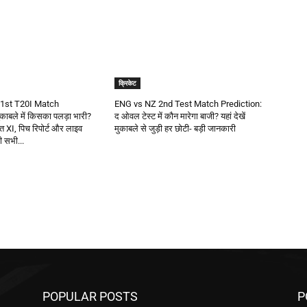
क्रिकेट
1st T20I Match
ENG vs NZ 2nd Test Match Prediction:
काबले में किसका पलड़ा भारी?
द ओवल टेस्ट में कौन मारेगा बाजी? यहां देखें
वित XI, पिच रिपोर्ट और लाइव
मुकाबले से जुड़ी हर छोटी- बड़ी जानकारी
़ी सभी...
POPULAR POSTS
P