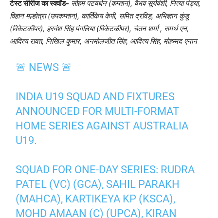
टेस्ट सीरीज का स्क्वॉड-
सोहम पटवर्धन (कप्तान)
,
वैभव सूर्यवंशी
,
नित्या पंड्या
,
विहान मल्होत्रा ​​(उपकप्तान)
,
कार्तिकेय केपी
,
समित द्रविड़
,
अभिज्ञान कुंडू
(विकेटकीपर)
,
हरवंश सिंह पंगलिया (विकेटकीपर)
,
चेतन शर्मा
,
समर्थ एन
,
आदित्य रावत
,
निखिल कुमार
,
अनमोलजीत सिंह
,
आदित्य सिंह
,
मोहम्मद एनान
🚨 NEWS 🚨
INDIA U19 SQUAD AND FIXTURES
ANNOUNCED FOR MULTI-FORMAT
HOME SERIES AGAINST AUSTRALIA
U19.
SQUAD FOR ONE-DAY SERIES: RUDRA
PATEL (VC) (GCA), SAHIL PARAKH
(MAHCA), KARTIKEYA KP (KSCA),
MOHD AMAAN (C) (UPCA), KIRAN